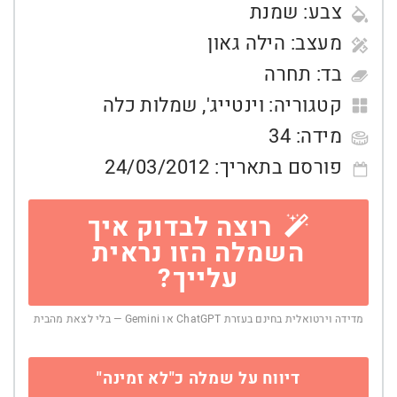
צבע:
שמנת
מעצב:
הילה גאון
בד:
תחרה
קטגוריה:
וינטייג'
,
שמלות כלה
מידה:
34
פורסם בתאריך:
24/03/2012
רוצה לבדוק איך
השמלה הזו נראית
עלייך?
מדידה וירטואלית בחינם בעזרת ChatGPT או Gemini — בלי לצאת מהבית
דיווח על שמלה כ"לא זמינה"