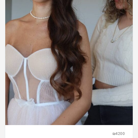
₪4200