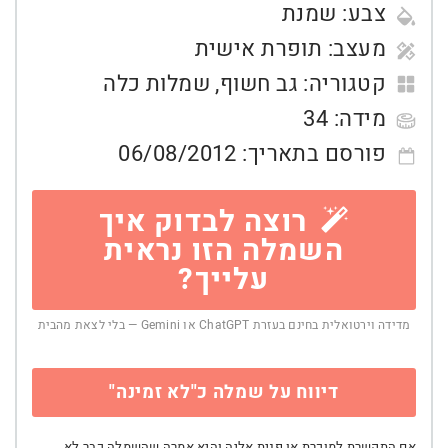
צבע:
שמנת
מעצב:
תופרת אישית
קטגוריה:
גב חשוף
,
שמלות כלה
מידה:
34
פורסם בתאריך:
06/08/2012
רוצה לבדוק איך
השמלה הזו נראית
עלייך?
מדידה וירטואלית בחינם בעזרת ChatGPT או Gemini — בלי לצאת מהבית
דיווח על שמלה כ"לא זמינה"
אם התקשרת למוכרת או פנית אליה והיא אמרה שהשמלה כבר לא