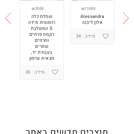
₪2000
₪11000
Alessandra
שמלת כלה
ש
ה
אלון ליבנה
רומנטית מידה
S המשלבת
רקמת פרחים
מידה : 34
וחרוזים
3
שזורים
בעבודת יד,
חצאית שיפון
מידה : 36
מוצרים חדשים באתר