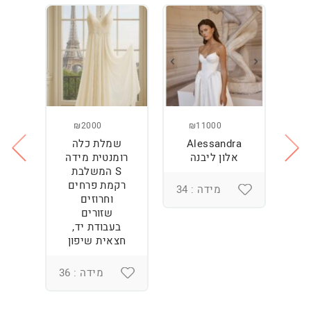
₪2000
₪11000
Alessandra
שמלת כלה
ש
ה
אלון ליבנה
רומנטית מידה
S המשלבת
רקמת פרחים
מידה : 34
וחרוזים
3
שזורים
בעבודת יד,
חצאית שיפון
מידה : 36