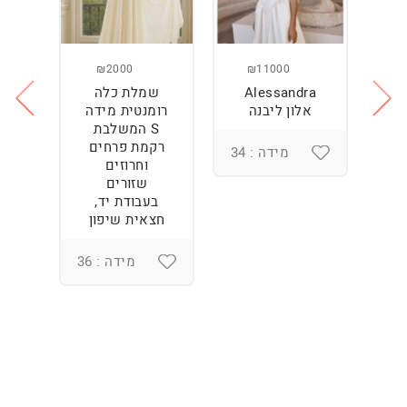
₪2000
₪11000
Alessandra
שמלת כלה
ש
ה
אלון ליבנה
רומנטית מידה
S המשלבת
רקמת פרחים
מידה : 34
וחרוזים
3
שזורים
בעבודת יד,
חצאית שיפון
מידה : 36