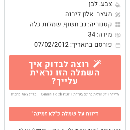
צבע:
לבן
מעצב:
אלון ליבנה
קטגוריה:
גב חשוף
,
שמלות כלה
מידה:
34
פורסם בתאריך:
07/02/2012
רוצה לבדוק איך
השמלה הזו נראית
עלייך?
מדידה וירטואלית בחינם בעזרת ChatGPT או Gemini — בלי לצאת מהבית
דיווח על שמלה כ"לא זמינה"
אם התקשרת למוכרת או פנית אליה והיא אמרה שהשמלה כבר לא