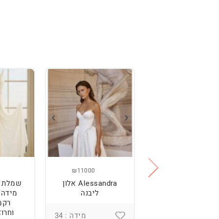
₪11000
₪2500
מלת כלה מהממת,
Alessandra אלון
שמלת כ
נוחה וטרנדית.
ליבנה
רקמ
וחרוז
מידה : 36
מידה : 34