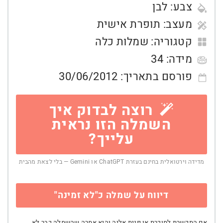
צבע:
לבן
מעצב:
תופרת אישית
קטגוריה:
שמלות כלה
מידה:
34
פורסם בתאריך:
30/06/2012
רוצה לבדוק איך
השמלה הזו נראית
עלייך?
מדידה וירטואלית בחינם בעזרת ChatGPT או Gemini — בלי לצאת מהבית
דיווח על שמלה כ"לא זמינה"
אם התקשרת למוכרת או פנית אליה והיא אמרה שהשמלה כבר לא