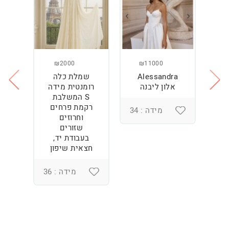
₪2000
₪11000
Alessandra
שמלת כלה
ש
ה
אלון ליבנה
רומנטית מידה
S המשלבת
רקמת פרחים
מידה : 34
וחרוזים
3
שזורים
בעבודת יד,
חצאית שיפון
מידה : 36