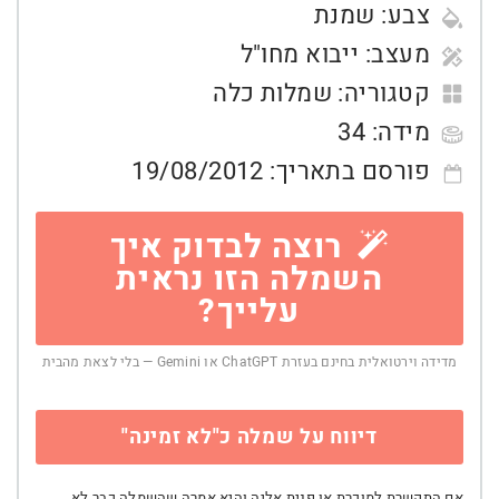
צבע:
שמנת
מעצב:
ייבוא מחו"ל
קטגוריה:
שמלות כלה
מידה:
34
פורסם בתאריך:
19/08/2012
רוצה לבדוק איך
השמלה הזו נראית
עלייך?
מדידה וירטואלית בחינם בעזרת ChatGPT או Gemini — בלי לצאת מהבית
דיווח על שמלה כ"לא זמינה"
אם התקשרת למוכרת או פנית אליה והיא אמרה שהשמלה כבר לא