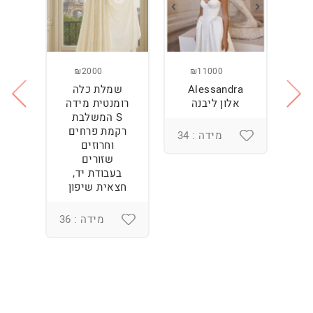
₪2000
₪11000
Alessandra
שמלת כלה
ש
ה
אלון ליבנה
רומנטית מידה
S המשלבת
רקמת פרחים
מידה : 34
וחרוזים
3
שזורים
בעבודת יד,
חצאית שיפון
מידה : 36