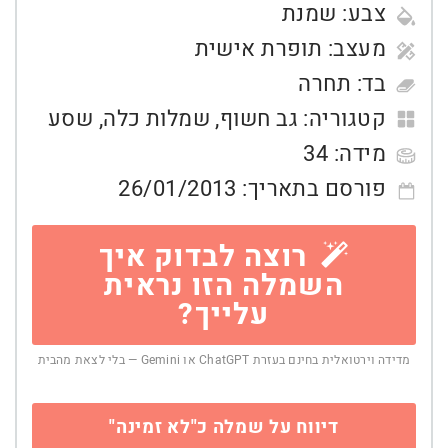
צבע:
שמנת
מעצב:
תופרת אישית
בד:
תחרה
קטגוריה:
גב חשוף
,
שמלות כלה
,
שסע
מידה:
34
פורסם בתאריך:
26/01/2013
רוצה לבדוק איך
השמלה הזו נראית
עלייך?
מדידה וירטואלית בחינם בעזרת ChatGPT או Gemini — בלי לצאת מהבית
דיווח על שמלה כ"לא זמינה"