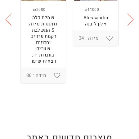
₪2000
₪11000
Alessandra
שמלת כלה
ש
ה
אלון ליבנה
רומנטית מידה
S המשלבת
רקמת פרחים
מידה : 34
וחרוזים
3
שזורים
בעבודת יד,
חצאית שיפון
מידה : 36
מוצרים חדשים באתר