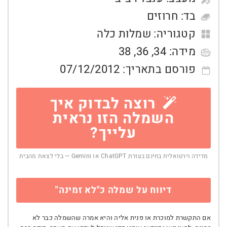
בד:
חרוזים
קטגוריה:
שמלות כלה
מידה:
34
,
36
,
38
פורסם בתאריך:
07/12/2012
רוצה לבדוק איך
השמלה הזו נראית
עלייך?
מדידה וירטואלית בחינם בעזרת ChatGPT או Gemini — בלי לצאת מהבית
דיווח על שמלה כ"לא זמינה"
אם התקשרת למוכרת או פנית אליה והיא אמרה שהשמלה כבר לא