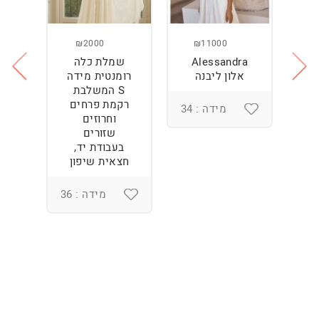
₪2000
₪11000
Alessandra
שמלת כלה
ש
ה
אלון ליבנה
רומנטית מידה
S המשלבת
רקמת פרחים
מידה : 34
וחרוזים
3
שזורים
בעבודת יד,
חצאית שיפון
מידה : 36