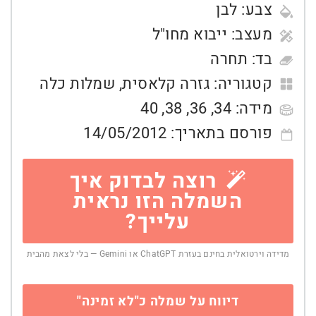
צבע:
לבן
מעצב:
ייבוא מחו"ל
בד:
תחרה
קטגוריה:
גזרה קלאסית
,
שמלות כלה
מידה:
34
,
36
,
38
,
40
פורסם בתאריך:
14/05/2012
רוצה לבדוק איך
השמלה הזו נראית
עלייך?
מדידה וירטואלית בחינם בעזרת ChatGPT או Gemini — בלי לצאת מהבית
דיווח על שמלה כ"לא זמינה"