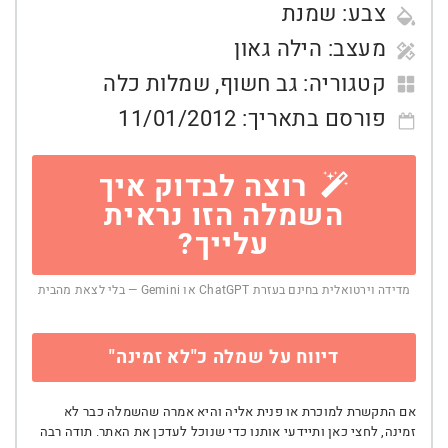
צבע:
שמנת
מעצב:
הילה גאון
קטגוריה:
גב חשוף
,
שמלות כלה
פורסם בתאריך:
11/01/2012
רוצה לבדוק איך
השמלה הזו נראית
עלייך?
מדידה וירטואלית בחינם בעזרת ChatGPT או Gemini — בלי לצאת מהבית
דיווח על שמלה כ"לא זמינה"
אם התקשרת למוכרת או פנית אליה והיא אמרה שהשמלה כבר לא
זמינה, לחצי כאן ותיידעי אותנו כדי שנוכל לעדכן את האתר. תודה רבה