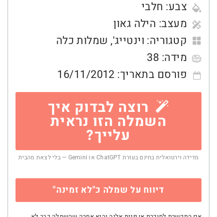
צבע:
חלבי
מעצב:
הילה גאון
קטגוריה:
וינטייג'
,
שמלות כלה
מידה:
38
פורסם בתאריך:
16/11/2012
רוצה לבדוק איך
השמלה הזו נראית
עלייך?
מדידה וירטואלית בחינם בעזרת ChatGPT או Gemini — בלי לצאת מהבית
דיווח על שמלה כ"לא זמינה"
אם התקשרת למוכרת או פנית אליה והיא אמרה שהשמלה כבר לא