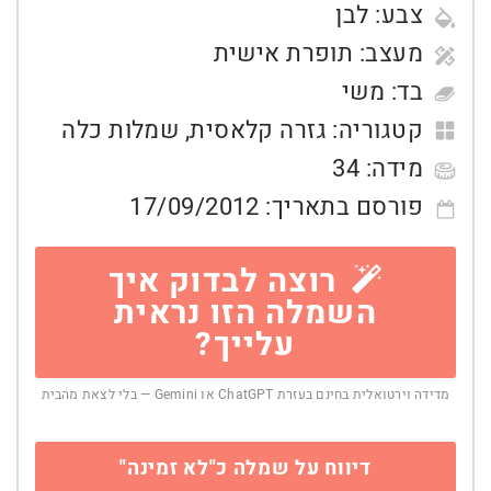
צבע:
לבן
מעצב:
תופרת אישית
בד:
משי
קטגוריה:
גזרה קלאסית
,
שמלות כלה
מידה:
34
פורסם בתאריך:
17/09/2012
רוצה לבדוק איך
השמלה הזו נראית
עלייך?
מדידה וירטואלית בחינם בעזרת ChatGPT או Gemini — בלי לצאת מהבית
דיווח על שמלה כ"לא זמינה"