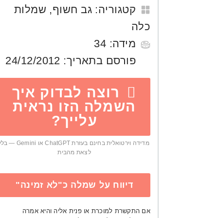
קטגוריה:
גב חשוף
,
שמלות
כלה
מידה:
34
פורסם בתאריך:
24/12/2012
רוצה לבדוק איך
השמלה הזו נראית
עלייך?
מדידה וירטואלית בחינם בעזרת ChatGPT או Gemini — ב
לצאת מהבית
דיווח על שמלה כ"לא זמינה"
אם התקשרת למוכרת או פנית אליה והיא אמרה