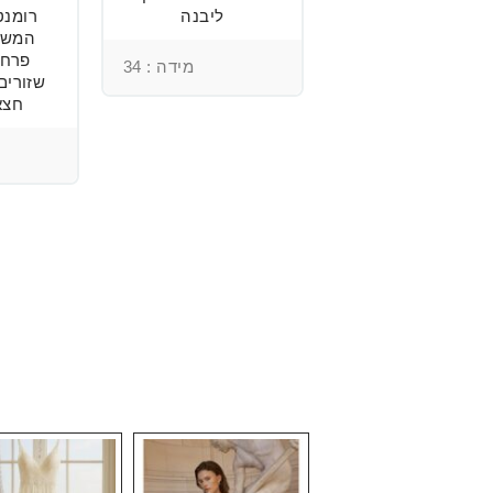
מהממת, נוחה
ליבנה
וטרנדית.
המשל
פרחי
מידה : 34
שזורים
מידה : 36
חצא