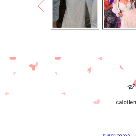
calotl
הצהרת נגישות