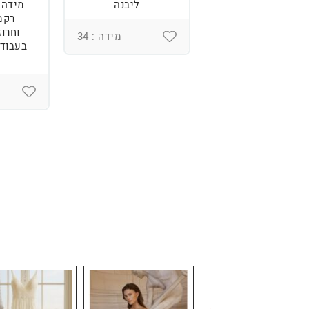
נוחה וטרנדית.
ליבנה
רקמ
וחרוז
מידה : 36
מידה : 34
בעבודת