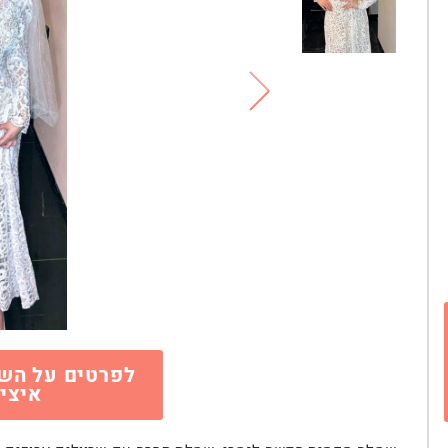
לפרטים על השמ
איציק