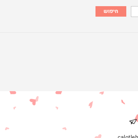
חיפוש
calotl