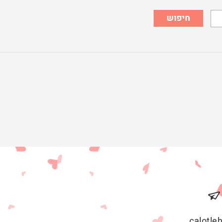
חיפוש
calotl