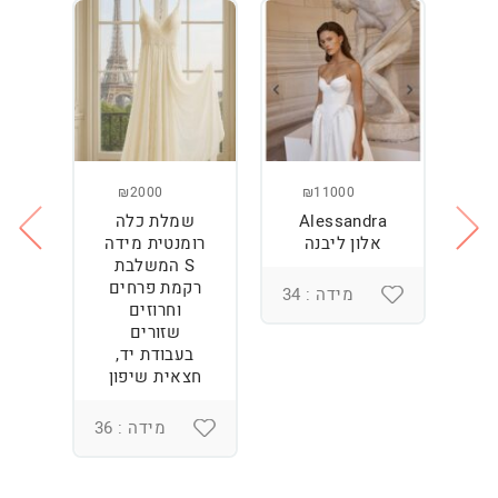
₪2000
₪11000
Alessandra
שמלת כלה
ש
ה
אלון ליבנה
רומנטית מידה
S המשלבת
רקמת פרחים
מידה : 34
וחרוזים
3
שזורים
בעבודת יד,
חצאית שיפון
מידה : 36