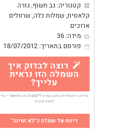
קטגוריה:
גב חשוף
,
גזרה
קלאסית
,
שמלות כלה
,
שרוולים
ארוכים
מידה:
36
פורסם בתאריך:
18/07/2012
רוצה לבדוק איך
השמלה הזו נראית
עלייך?
מדידה וירטואלית בחינם בעזרת ChatGPT או Gemini — בלי
לצאת מהבית
דיווח על שמלה כ"לא זמינה"