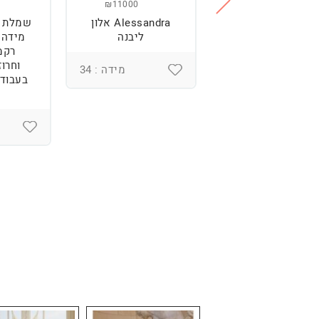
₪11000
₪2500
מלת כלה מהממת,
Alessandra אלון
שמלת כ
נוחה וטרנדית.
ליבנה
רקמ
וחרוז
מידה : 36
מידה : 34
בעבודת