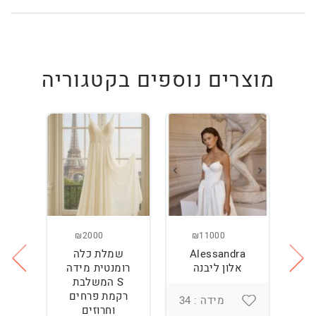
מוצרים נוספים בקטגוריה
₪2000
₪11000
Alessandra
שמלת כלה
ש
ה
אלון ליבנה
רומנטית מידה
S המשלבת
רקמת פרחים
מידה : 34
וחרוזים
3