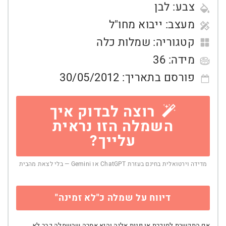
צבע:
לבן
מעצב:
ייבוא מחו"ל
קטגוריה:
שמלות כלה
מידה:
36
פורסם בתאריך:
30/05/2012
רוצה לבדוק איך
השמלה הזו נראית
עלייך?
מדידה וירטואלית בחינם בעזרת ChatGPT או Gemini — בלי לצאת מהבית
דיווח על שמלה כ"לא זמינה"
אם התקשרת למוכרת או פנית אליה והיא אמרה שהשמלה כבר לא