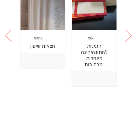
₪850
₪6
הזמנות
חצאית שיפון
נר
חן
לחתונה/חינה
+
מיוחדות
ומרהיבות