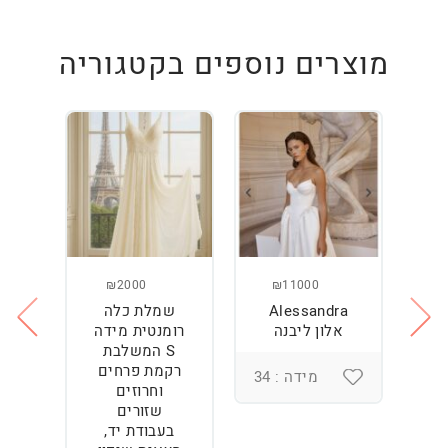
מוצרים נוספים בקטגוריה
₪2000
₪11000
Alessandra
שמלת כלה
ש
ה
אלון ליבנה
רומנטית מידה
S המשלבת
רקמת פרחים
מידה : 34
וחרוזים
3
שזורים
בעבודת יד,