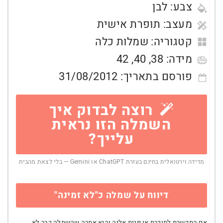
צבע:
לבן
מעצב:
תופרת אישית
קטגוריה:
שמלות כלה
מידה:
38
,
40
,
42
פורסם בתאריך:
31/08/2012
רוצה לבדוק איך
השמלה הזו נראית
עלייך?
מדידה וירטואלית בחינם בעזרת ChatGPT או Gemini — בלי לצאת מהבית
דיווח על שמלה כ"לא זמינה"
אם התקשרת למוכרת או פנית אליה והיא אמרה שהשמלה כבר לא