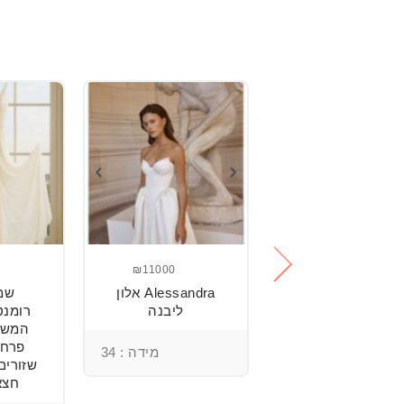
₪2500
שמלת כלה
מהממת, נוחה
וטרנדית.
מידה : 36
₪11000
Alessandra אלון
שמ
ליבנה
המשל
פרחי
מידה : 34
שזורים
חצא