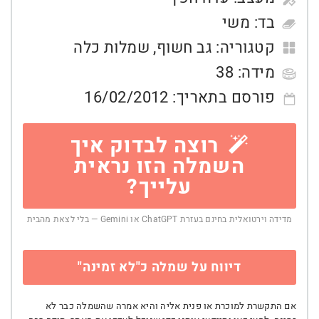
בד:
משי
קטגוריה:
גב חשוף
,
שמלות כלה
מידה:
38
פורסם בתאריך:
16/02/2012
רוצה לבדוק איך
השמלה הזו נראית
עלייך?
מדידה וירטואלית בחינם בעזרת ChatGPT או Gemini — בלי לצאת מהבית
דיווח על שמלה כ"לא זמינה"
אם התקשרת למוכרת או פנית אליה והיא אמרה שהשמלה כבר לא