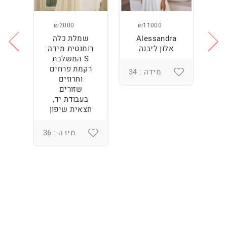
₪2000
₪11000
Alessandra
שמלת כלה
ש
ה
אלון ליבנה
רומנטית מידה
S המשלבת
רקמת פרחים
מידה : 34
וחרוזים
3
שזורים
בעבודת יד,
חצאית שיפון
מידה : 36