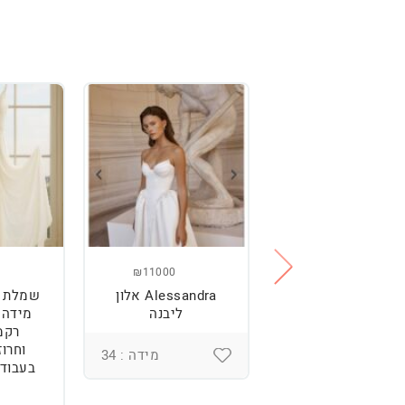
₪11000
₪2500
מלת כלה מהממת,
Alessandra אלון
שמלת כ
נוחה וטרנדית.
ליבנה
רקמ
וחרוז
מידה : 36
מידה : 34
בעבודת