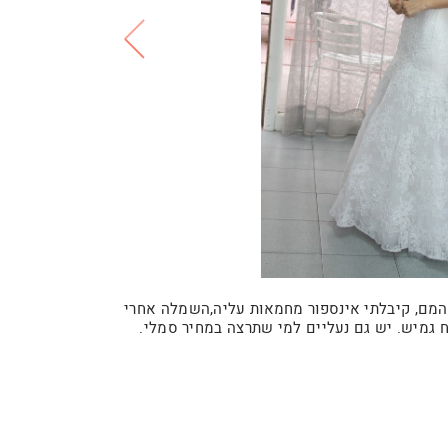
המם, קיבלתי אינספור מחמאות עליה,השמלה אחרי
יבש. מתאימה למידות 34-36 , חזה קטן עד בינוני. 2200 שח גמיש. יש גם נעליים למי שתרצה במחיר סמלי.