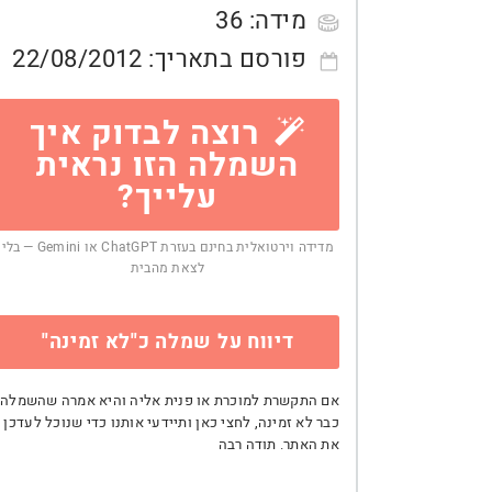
מידה:
36
פורסם בתאריך:
22/08/2012
רוצה לבדוק איך
השמלה הזו נראית
עלייך?
מדידה וירטואלית בחינם בעזרת ChatGPT או Gemini — בלי
לצאת מהבית
דיווח על שמלה כ"לא זמינה"
אם התקשרת למוכרת או פנית אליה והיא אמרה שהשמלה
כבר לא זמינה, לחצי כאן ותיידעי אותנו כדי שנוכל לעדכן
את האתר. תודה רבה