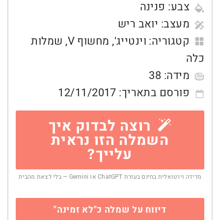
צבע:
פנינה
מעצב:
יואב ריש
קטגוריה:
וינטייג'
,
מחשוף V
,
שמלות
כלה
מידה:
38
פורסם בתאריך:
12/11/2017
רוצה לבדוק איך
השמלה הזו נראית
עלייך?
מדידה וירטואלית בחינם בעזרת ChatGPT או Gemini — בלי לצאת מהבית
דיווח על שמלה כ"לא זמינה"