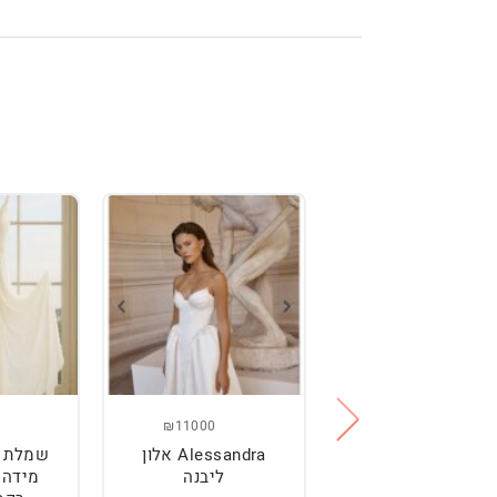
₪11000
₪2500
מלת כלה מהממת,
Alessandra אלון
שמלת כ
נוחה וטרנדית.
ליבנה