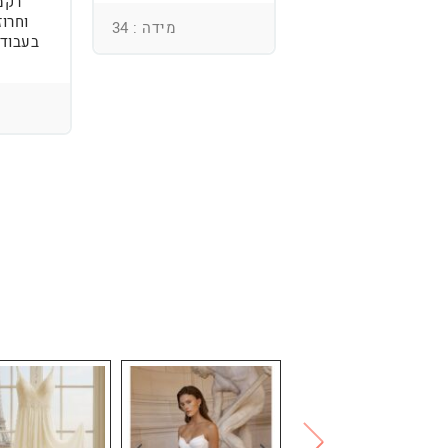
רקמ
וחרוז
מידה : 36
מידה : 34
בעבודת