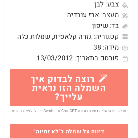
צבע:
לבן
מעצב:
ארז עובדיה
בד:
שיפון
קטגוריה:
גזרה קלאסית
,
שמלות כלה
מידה:
38
פורסם בתאריך:
13/03/2012
רוצה לבדוק איך
השמלה הזו נראית
עלייך?
מדידה וירטואלית בחינם בעזרת ChatGPT או Gemini — בלי לצאת מהבית
דיווח על שמלה כ"לא זמינה"