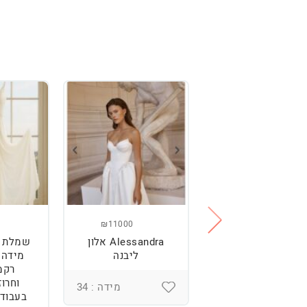
₪11000
₪2500
מלת כלה מהממת,
Alessandra אלון
שמלת כ
נוחה וטרנדית.
ליבנה
רקמ
וחרוז
מידה : 36
מידה : 34
בעבודת