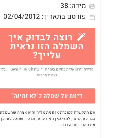
מידה:
38
פורסם בתאריך:
02/04/2012
רוצה לבדוק איך
השמלה הזו נראית
עלייך?
מדידה וירטואלית בחינם בעזרת ChatGPT או Gemini — בלי
לצאת מהבית
דיווח על שמלה כ"לא זמינה"
אם התקשרת למוכרת או פנית אליה והיא אמרה שהשמלה
כבר לא זמינה, לחצי כאן ותיידעי אותנו כדי שנוכל לעדכן
את האתר. תודה רבה