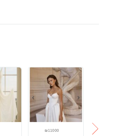
₪11000
₪2500