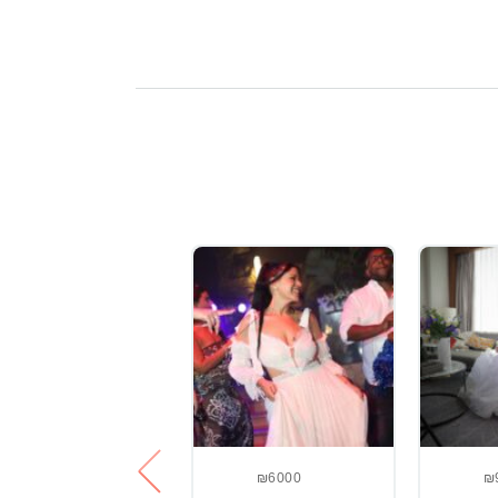
₪3800
₪6000
₪