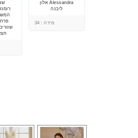
שמלת כלה
Alessandra אלון
שמ
מהממת, נוחה
ליבנה
וטרנדית.
המשל
פרחי
מידה : 34
שזורים
מידה : 36
חצא