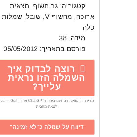
קטגוריה:
גב חשוף
,
חצאית
ארוכה
,
מחשוף V
,
שובל
,
שמלות
כלה
מידה:
38
פורסם בתאריך:
05/05/2012
רוצה לבדוק איך
השמלה הזו נראית
עלייך?
מדידה וירטואלית בחינם בעזרת ChatGPT או Gemini — ב
לצאת מהבית
דיווח על שמלה כ"לא זמינה"