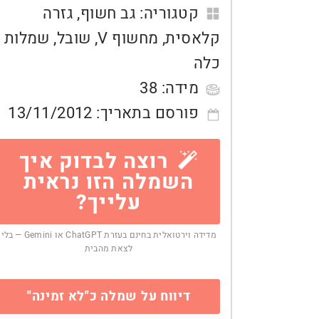
קטגוריה:
גב חשוף
,
גזרה
קלאסית
,
מחשוף V
,
שובל
,
שמלות
כלה
מידה:
38
פורסם בתאריך:
13/11/2012
רוצה לבדוק איך
השמלה הזו נראית
עלייך?
מדידה וירטואלית בחינם בעזרת ChatGPT או Gemini — בלי
לצאת מהבית
דיווח על שמלה כ"לא זמינה"