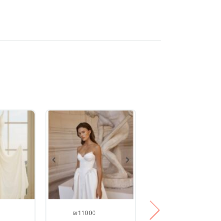
₪11000
₪2500