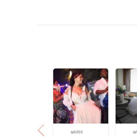
₪1300
₪6000
₪