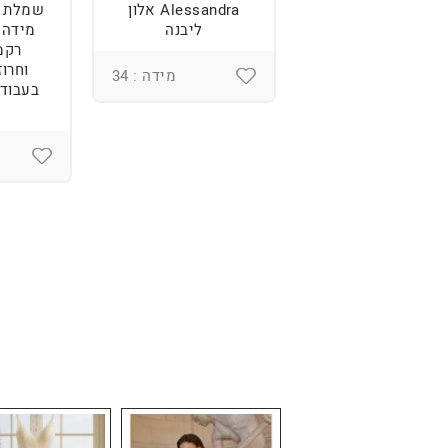
מלת כלה מהממת,
Alessandra אלון
שמלת כ
נוחה וטרנדית.
ליבנה
רקמ
וחרוז
מידה : 36
מידה : 34
בעבודת