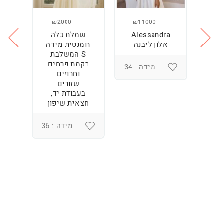
₪2000
₪11000
Alessandra
שמלת כלה
ש
ה
אלון ליבנה
רומנטית מידה
S המשלבת
רקמת פרחים
מידה : 34
וחרוזים
3
שזורים
בעבודת יד,
חצאית שיפון
מידה : 36