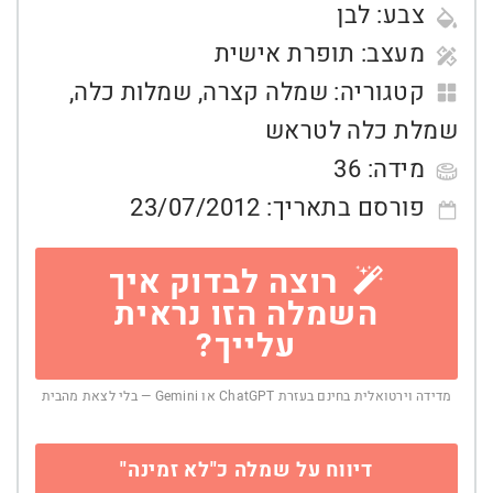
צבע:
לבן
מעצב:
תופרת אישית
קטגוריה:
שמלה קצרה
,
שמלות כלה
,
שמלת כלה לטראש
מידה:
36
פורסם בתאריך:
23/07/2012
רוצה לבדוק איך
השמלה הזו נראית
עלייך?
מדידה וירטואלית בחינם בעזרת ChatGPT או Gemini — בלי לצאת מהבית
דיווח על שמלה כ"לא זמינה"