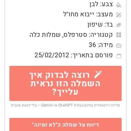
צבע:
לבן
מעצב:
ייבוא מחו"ל
בד:
שיפון
קטגוריה:
סטרפלס
,
שמלות כלה
מידה:
36
פורסם בתאריך:
25/02/2012
רוצה לבדוק איך
השמלה הזו נראית
עלייך?
מדידה וירטואלית בחינם בעזרת ChatGPT או Gemini — בלי לצאת מהבית
דיווח על שמלה כ"לא זמינה"