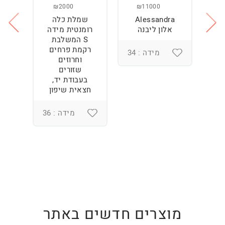
₪2000
₪11000
Alessandra
שמלת כלה
ש
ה
אלון ליבנה
רומנטית מידה
S המשלבת
רקמת פרחים
מידה : 34
וחרוזים
3
שזורים
בעבודת יד,
חצאית שיפון
מידה : 36
מוצרים חדשים באתר