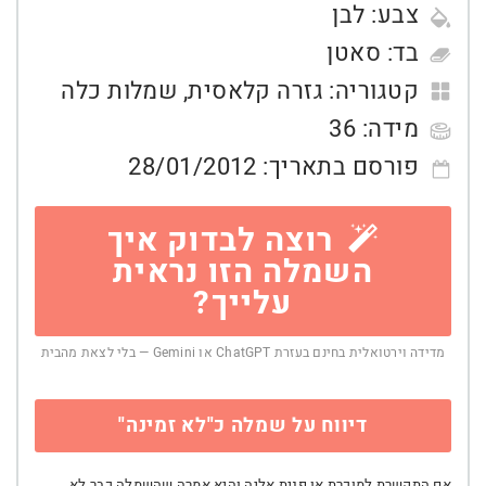
צבע:
לבן
בד:
סאטן
קטגוריה:
גזרה קלאסית
,
שמלות כלה
מידה:
36
פורסם בתאריך:
28/01/2012
רוצה לבדוק איך
השמלה הזו נראית
עלייך?
מדידה וירטואלית בחינם בעזרת ChatGPT או Gemini — בלי לצאת מהבית
דיווח על שמלה כ"לא זמינה"
אם התקשרת למוכרת או פנית אליה והיא אמרה שהשמלה כבר לא