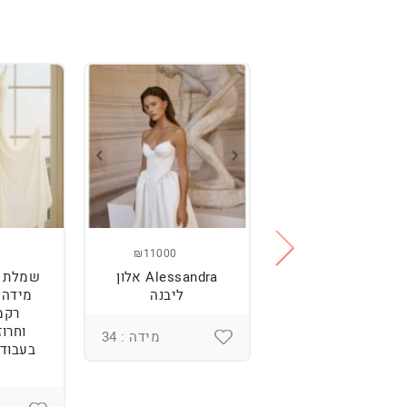
₪11000
₪2500
מלת כלה מהממת,
Alessandra אלון
שמלת כ
נוחה וטרנדית.
ליבנה
רקמ
וחרוז
מידה : 36
מידה : 34
בעבודת