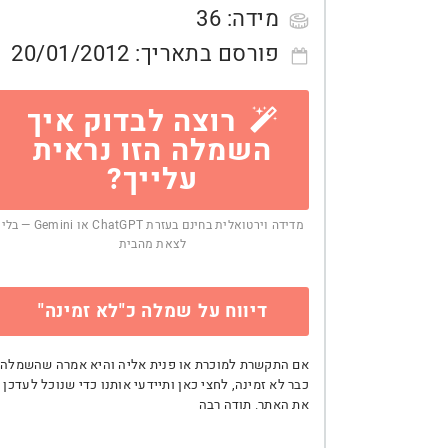
מידה:
36
פורסם בתאריך:
20/01/2012
רוצה לבדוק איך
השמלה הזו נראית
עלייך?
מדידה וירטואלית בחינם בעזרת ChatGPT או Gemini — בלי
לצאת מהבית
דיווח על שמלה כ"לא זמינה"
אם התקשרת למוכרת או פנית אליה והיא אמרה שהשמלה
כבר לא זמינה, לחצי כאן ותיידעי אותנו כדי שנוכל לעדכן
את האתר. תודה רבה