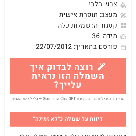
צבע:
חלבי
מעצב:
תופרת אישית
קטגוריה:
שמלות כלה
מידה:
36
פורסם בתאריך:
22/07/2012
רוצה לבדוק איך
השמלה הזו נראית
עלייך?
מדידה וירטואלית בחינם בעזרת ChatGPT או Gemini — בלי לצאת מהבית
דיווח על שמלה כ"לא זמינה"
אם התקשרת למוכרת או פנית אליה והיא אמרה שהשמלה כבר לא