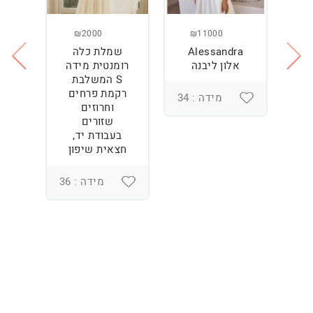
₪2000
₪11000
Alessandra
שמלת כלה
ש
ה
אלון ליבנה
רומנטית מידה
S המשלבת
רקמת פרחים
מידה : 34
וחרוזים
3
שזורים
בעבודת יד,
חצאית שיפון
מידה : 36