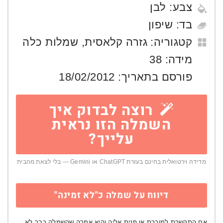
צבע:
לבן
בד:
שיפון
קטגוריה:
גזרה קלאסית
,
שמלות כלה
מידה:
38
פורסם בתאריך:
18/02/2012
רוצה לבדוק איך
השמלה הזו נראית
עלייך?
מדידה וירטואלית בחינם בעזרת ChatGPT או Gemini — בלי לצאת מהבית
דיווח על שמלה כ"לא זמינה"
אם התקשרת למוכרת או פנית אליה והיא אמרה שהשמלה כבר לא