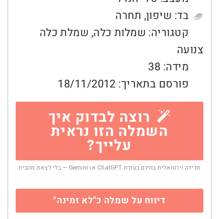
בד:
שיפון
,
תחרה
קטגוריה:
שמלות כלה
,
שמלת כלה
צנועה
מידה:
38
פורסם בתאריך:
18/11/2012
רוצה לבדוק איך
השמלה הזו נראית
עלייך?
מדידה וירטואלית בחינם בעזרת ChatGPT או Gemini — בלי לצאת מהבית
דיווח על שמלה כ"לא זמינה"