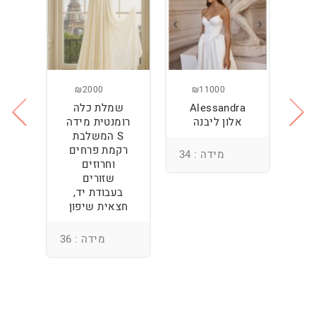
₪2000
₪11000
Alessandra
שמלת כלה
ש
ה
אלון ליבנה
רומנטית מידה
S המשלבת
רקמת פרחים
מידה : 34
וחרוזים
3
שזורים
בעבודת יד,
חצאית שיפון
מידה : 36