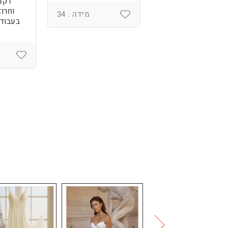
רקמ
וחרוז
מידה : 36
מידה : 34
בעבודת