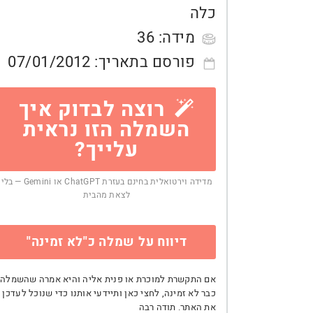
כלה
מידה:
36
פורסם בתאריך:
07/01/2012
רוצה לבדוק איך
השמלה הזו נראית
עלייך?
מדידה וירטואלית בחינם בעזרת ChatGPT או Gemini — בלי
לצאת מהבית
דיווח על שמלה כ"לא זמינה"
אם התקשרת למוכרת או פנית אליה והיא אמרה שהשמלה
כבר לא זמינה, לחצי כאן ותיידעי אותנו כדי שנוכל לעדכן
את האתר. תודה רבה