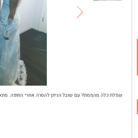
שמלת כלה מהממת!! עם שובל הניתן להסרה אחרי החופה. מתאים למידה 34-38 ולגובה 160-170. 