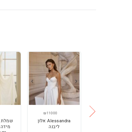
₪11000
₪2500
מלת כלה מהממת,
Alessandra אלון
שמלת כ
נוחה וטרנדית.
ליבנה