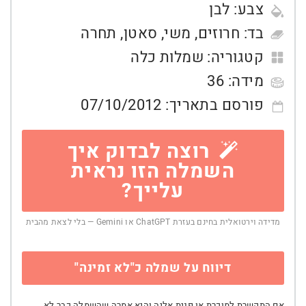
צבע:
לבן
בד:
חרוזים
,
משי
,
סאטן
,
תחרה
קטגוריה:
שמלות כלה
מידה:
36
פורסם בתאריך:
07/10/2012
רוצה לבדוק איך
השמלה הזו נראית
עלייך?
מדידה וירטואלית בחינם בעזרת ChatGPT או Gemini — בלי לצאת מהבית
דיווח על שמלה כ"לא זמינה"
אם התקשרת למוכרת או פנית אליה והיא אמרה שהשמלה כבר לא