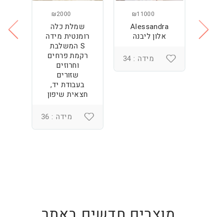
₪2000
₪11000
Alessandra
שמלת כלה
ש
ה
אלון ליבנה
רומנטית מידה
S המשלבת
רקמת פרחים
מידה : 34
וחרוזים
3
שזורים
בעבודת יד,
חצאית שיפון
מידה : 36
מוצרים חדשים באתר