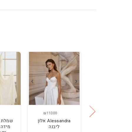
₪11000
₪2500
מלת כלה מהממת,
Alessandra אלון
שמלת כ
נוחה וטרנדית.
ליבנה