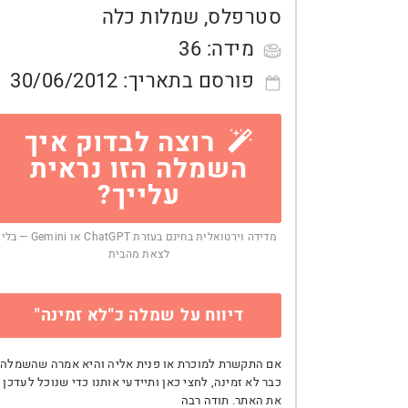
סטרפלס
,
שמלות כלה
מידה:
36
פורסם בתאריך:
30/06/2012
רוצה לבדוק איך
השמלה הזו נראית
עלייך?
מדידה וירטואלית בחינם בעזרת ChatGPT או Gemini — בלי
לצאת מהבית
דיווח על שמלה כ"לא זמינה"
אם התקשרת למוכרת או פנית אליה והיא אמרה שהשמלה
כבר לא זמינה, לחצי כאן ותיידעי אותנו כדי שנוכל לעדכן
את האתר. תודה רבה