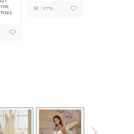
רקמ
וחרוז
מידה : 36
מידה : 34
בעבודת