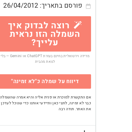
פורסם בתאריך:
26/04/2012
רוצה לבדוק איך
השמלה הזו נראית
עלייך?
מדידה וירטואלית בחינם בעזרת ChatGPT או Gemini — בלי
לצאת מהבית
דיווח על שמלה כ"לא זמינה"
אם התקשרת למוכרת או פנית אליה והיא אמרה שהשמלה
כבר לא זמינה, לחצי כאן ותיידעי אותנו כדי שנוכל לעדכן
את האתר. תודה רבה