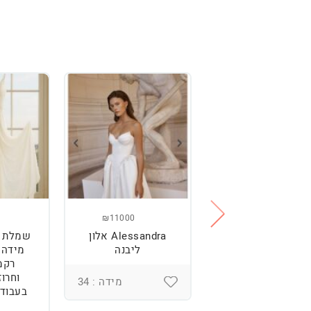
₪11000
₪2500
מלת כלה מהממת,
Alessandra אלון
שמלת כ
נוחה וטרנדית.
ליבנה
רקמ
וחרוז
מידה : 36
מידה : 34
בעבודת