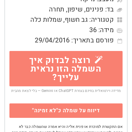
בד:
פנינים
,
שיפון
,
תחרה
קטגוריה:
גב חשוף
,
שמלות כלה
מידה:
36
פורסם בתאריך:
29/04/2016
רוצה לבדוק איך
השמלה הזו נראית
עלייך?
מדידה וירטואלית בחינם בעזרת ChatGPT או Gemini — בלי לצאת מהבית
דיווח על שמלה כ"לא זמינה"
אם התקשרת למוכרת או פנית אליה והיא אמרה שהשמלה כבר לא