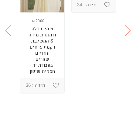
מידה : 34
₪2000
שמלת כלה
ש
ה
רומנטית מידה
S המשלבת
רקמת פרחים
וחרוזים
3
שזורים
בעבודת יד,
חצאית שיפון
מידה : 36