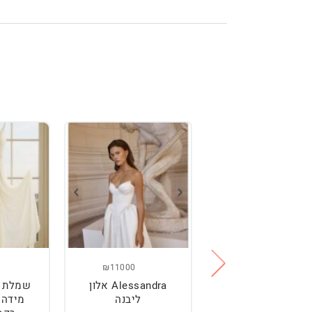
₪11000
₪2500
מלת כלה מהממת,
Alessandra אלון
שמלת כ
נוחה וטרנדית.
ליבנה