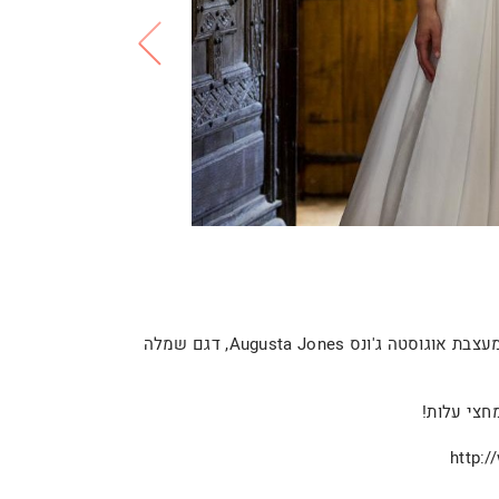
שמלת כלה מעוצבת מחו"ל. קולקציית 2015, נרכשה ישירות מהמעצבת אוגוסטה ג'ונס Augusta Jones, דגם שמלה
http: