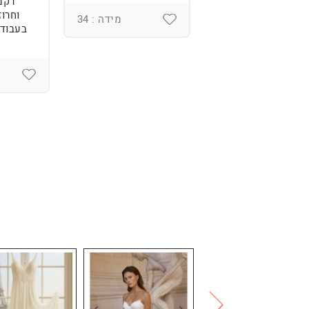
רקמ
וחרוז
מידה : 36
מידה : 34
בעבודת