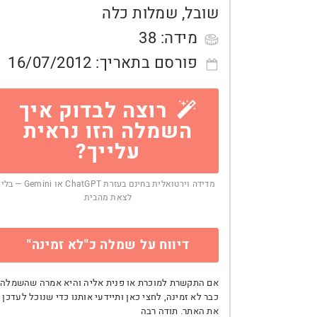
שובל
,
שמלות כלה
מידה:
38
פורסם בתאריך:
16/07/2012
רוצה לבדוק איך
השמלה הזו נראית
עלייך?
מדידה וירטואלית בחינם בעזרת ChatGPT או Gemini — בלי
לצאת מהבית
דיווח על שמלה כ"לא זמינה"
אם התקשרת למוכרת או פנית אליה והיא אמרה שהשמלה
כבר לא זמינה, לחצי כאן ותיידעי אותנו כדי שנוכל לעדכן
את האתר. תודה רבה