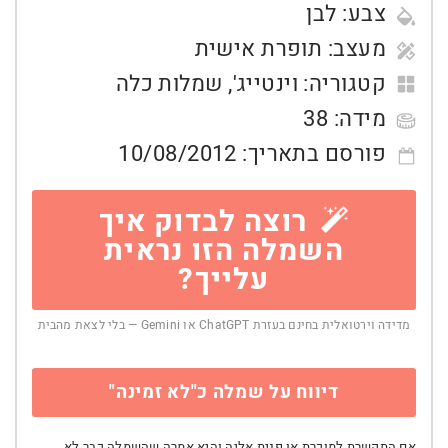
צבע:
לבן
מעצב:
תופרת אישית
קטגוריה:
וינטייג'
,
שמלות כלה
מידה:
38
פורסם בתאריך:
10/08/2012
רוצה לבדוק איך
השמלה הזו נראית
עלייך?
מדידה וירטואלית בחינם בעזרת ChatGPT או Gemini — בלי לצאת מהבית
דיווח על שמלה כ"לא זמינה"
אם התקשרת למוכרת או פנית אליה והיא אמרה שהשמלה כבר לא