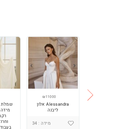
₪11000
₪2500
מלת כלה מהממת,
Alessandra אלון
שמלת כ
נוחה וטרנדית.
ליבנה
רקמ
וחרוז
מידה : 36
מידה : 34
בעבודת