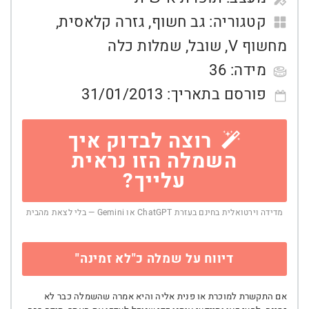
קטגוריה:
גב חשוף
,
גזרה קלאסית
,
מחשוף V
,
שובל
,
שמלות כלה
מידה:
36
פורסם בתאריך:
31/01/2013
רוצה לבדוק איך
השמלה הזו נראית
עלייך?
מדידה וירטואלית בחינם בעזרת ChatGPT או Gemini — בלי לצאת מהבית
דיווח על שמלה כ"לא זמינה"
אם התקשרת למוכרת או פנית אליה והיא אמרה שהשמלה כבר לא